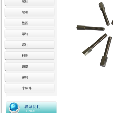
螺栓
螺母
垫圈
螺钉
螺柱
档圈
销键
铆钉
非标件