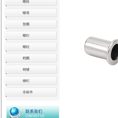
螺栓
螺母
垫圈
螺钉
螺柱
档圈
销键
铆钉
非标件