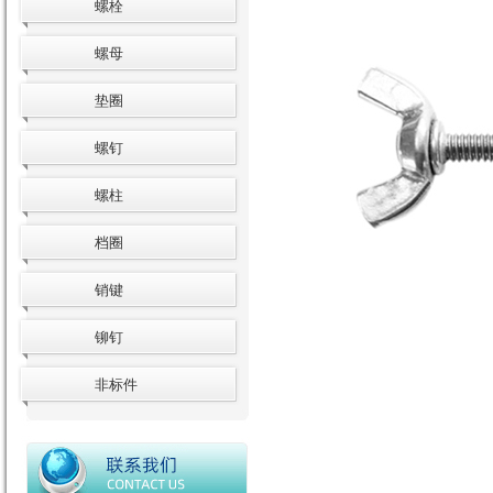
螺栓
螺母
垫圈
螺钉
螺柱
档圈
销键
铆钉
非标件