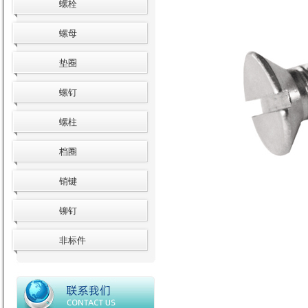
螺栓
螺母
垫圈
螺钉
螺柱
档圈
销键
铆钉
非标件